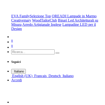
Scegli da Collezione
EVA Family
Selezione Top
OREADI Lampade in Marmo
Creativemary
WoodTailorClub
Binari Led Architetturali su
Misura
Arredo Artigianale Inglese
Lampadine LED per il
Design
0
0
Seguici
Italiano
English (UK)
Français
Deutsch
Italiano
Accedi