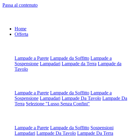
Passa al contenuto
Home
Offerta
Artigianali all'Ordine
Lampade a Parete
Lampade da Soffitto
Lampade a
Sospensione
Lampadari
Lampade da Terra
Lampade da
Tavolo
Artigianali su Misura
Lampade a Parete
Lampade da Soffitto
Lampade a
Sospensione
Lampadari
Lampade Da Tavolo
Lampade Da
Terra
Selezione "Lusso Senza Confini"
Scegli da Tipologia
Lampade a Parete
Lampade da Soffitto
Sospensioni
Lampadari
Lampade Da Tavolo
Lampade Da Terra