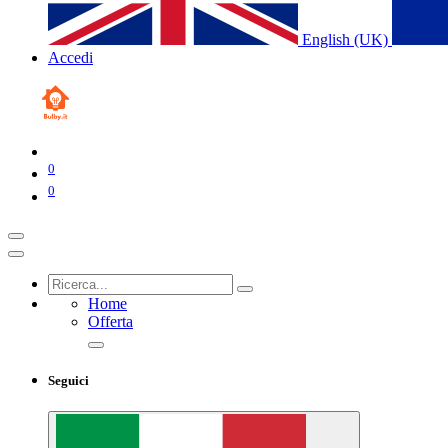
English (UK)
Accedi
0
0
Home
Offerta
Seguici