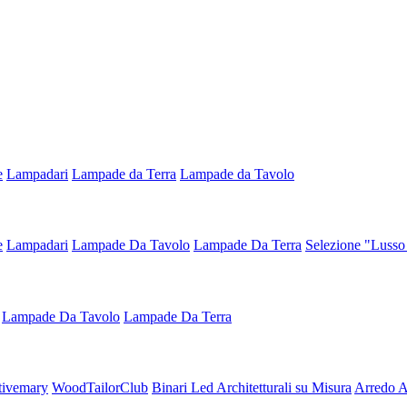
e
Lampadari
Lampade da Terra
Lampade da Tavolo
e
Lampadari
Lampade Da Tavolo
Lampade Da Terra
Selezione "Lusso
Lampade Da Tavolo
Lampade Da Terra
tivemary
WoodTailorClub
Binari Led Architetturali su Misura
Arredo Ar