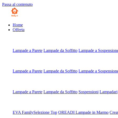
Passa al contenuto
Home
Offerta
Artigianali all'Ordine
Lampade a Parete
Lampade da Soffitto
Lampade a Sospension
Artigianali su Misura
Lampade a Parete
Lampade da Soffitto
Lampade a Sospension
Scegli da Tipologia
Lampade a Parete
Lampade da Soffitto
Sospensioni
Lampadari
Scegli da Collezione
EVA Family
Selezione Top
OREADI Lampade in Marmo
Crea