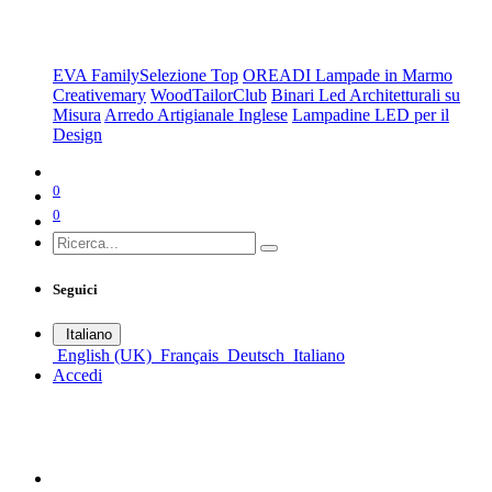
Scegli da Collezione
EVA Family
Selezione Top
OREADI Lampade in Marmo
Creativemary
WoodTailorClub
Binari Led Architetturali su
Misura
Arredo Artigianale Inglese
Lampadine LED per il
Design
0
0
Seguici
Italiano
English (UK)
Français
Deutsch
Italiano
Accedi