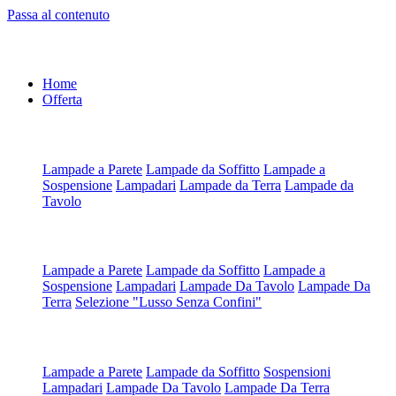
Passa al contenuto
Home
Offerta
Artigianali all'Ordine
Lampade a Parete
Lampade da Soffitto
Lampade a
Sospensione
Lampadari
Lampade da Terra
Lampade da
Tavolo
Artigianali su Misura
Lampade a Parete
Lampade da Soffitto
Lampade a
Sospensione
Lampadari
Lampade Da Tavolo
Lampade Da
Terra
Selezione "Lusso Senza Confini"
Scegli da Tipologia
Lampade a Parete
Lampade da Soffitto
Sospensioni
Lampadari
Lampade Da Tavolo
Lampade Da Terra