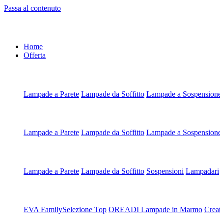
Passa al contenuto
Home
Offerta
Artigianali all'Ordine
Lampade a Parete
Lampade da Soffitto
Lampade a Sospension
Artigianali su Misura
Lampade a Parete
Lampade da Soffitto
Lampade a Sospension
Scegli da Tipologia
Lampade a Parete
Lampade da Soffitto
Sospensioni
Lampadari
Scegli da Collezione
EVA Family
Selezione Top
OREADI Lampade in Marmo
Crea