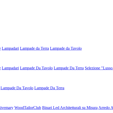
e
Lampadari
Lampade da Terra
Lampade da Tavolo
e
Lampadari
Lampade Da Tavolo
Lampade Da Terra
Selezione "Lusso
Lampade Da Tavolo
Lampade Da Terra
tivemary
WoodTailorClub
Binari Led Architetturali su Misura
Arredo Ar