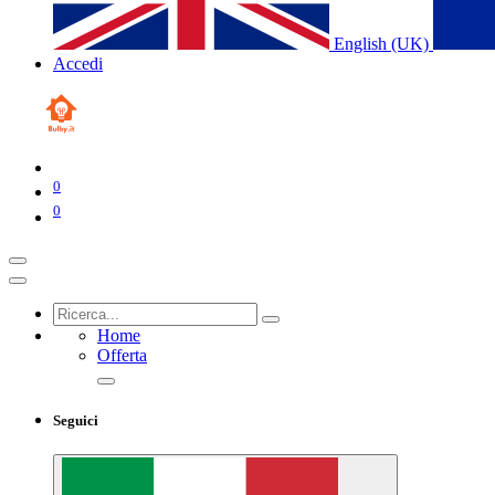
English (UK)
Accedi
0
0
Home
Offerta
Seguici