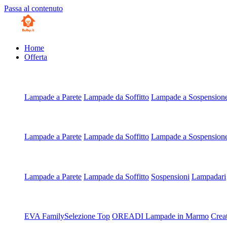
Passa al contenuto
Home
Offerta
Artigianali all'Ordine
Lampade a Parete
Lampade da Soffitto
Lampade a Sospension
Artigianali su Misura
Lampade a Parete
Lampade da Soffitto
Lampade a Sospension
Scegli da Tipologia
Lampade a Parete
Lampade da Soffitto
Sospensioni
Lampadari
Scegli da Collezione
EVA Family
Selezione Top
OREADI Lampade in Marmo
Crea