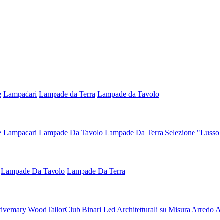
e
Lampadari
Lampade da Terra
Lampade da Tavolo
e
Lampadari
Lampade Da Tavolo
Lampade Da Terra
Selezione "Lusso
Lampade Da Tavolo
Lampade Da Terra
tivemary
WoodTailorClub
Binari Led Architetturali su Misura
Arredo Ar