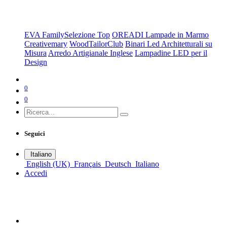
Scegli da Collezione
EVA Family
Selezione Top
OREADI Lampade in Marmo
Creativemary
WoodTailorClub
Binari Led Architetturali su
Misura
Arredo Artigianale Inglese
Lampadine LED per il
Design
0
0
Seguici
Italiano
English (UK)
Français
Deutsch
Italiano
Accedi