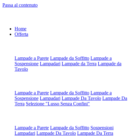
Passa al contenuto
Home
Offerta
Artigianali all'Ordine
Lampade a Parete
Lampade da Soffitto
Lampade a
Sospensione
Lampadari
Lampade da Terra
Lampade da
Tavolo
Artigianali su Misura
Lampade a Parete
Lampade da Soffitto
Lampade a
Sospensione
Lampadari
Lampade Da Tavolo
Lampade Da
Terra
Selezione "Lusso Senza Confini"
Scegli da Tipologia
Lampade a Parete
Lampade da Soffitto
Sospensioni
Lampadari
Lampade Da Tavolo
Lampade Da Terra