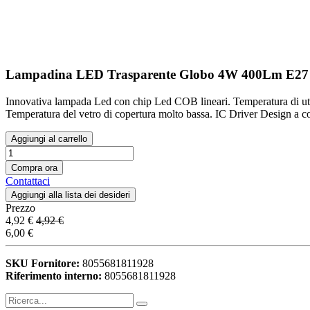
Lampadina LED Trasparente Globo 4W 400Lm E27
Innovativa lampada Led con chip Led COB lineari. Temperatura di util
Temperatura del vetro di copertura molto bassa. IC Driver Design a co
Aggiungi al carrello
Compra ora
Contattaci
Aggiungi alla lista dei desideri
Prezzo
4,92
€
4,92
€
6,00
€
SKU Fornitore:
8055681811928
Riferimento interno:
8055681811928