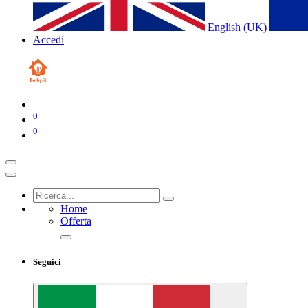
English (UK)
Accedi
0
0
Home
Offerta
Seguici