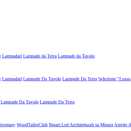
e
Lampadari
Lampade da Terra
Lampade da Tavolo
e
Lampadari
Lampade Da Tavolo
Lampade Da Terra
Selezione "Lusso
Lampade Da Tavolo
Lampade Da Terra
tivemary
WoodTailorClub
Binari Led Architetturali su Misura
Arredo Ar