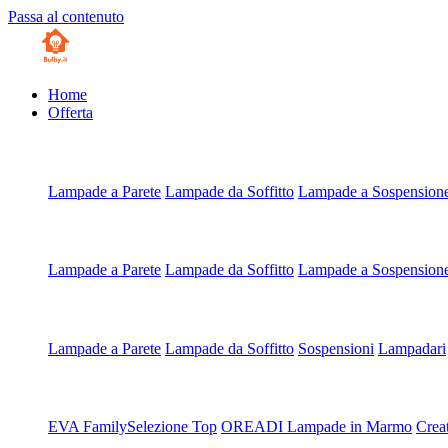
Passa al contenuto
Home
Offerta
Artigianali all'Ordine
Lampade a Parete
Lampade da Soffitto
Lampade a Sospension
Artigianali su Misura
Lampade a Parete
Lampade da Soffitto
Lampade a Sospension
Scegli da Tipologia
Lampade a Parete
Lampade da Soffitto
Sospensioni
Lampadari
Scegli da Collezione
EVA Family
Selezione Top
OREADI Lampade in Marmo
Crea