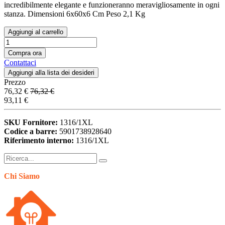
incredibilmente elegante e funzioneranno meravigliosamente in ogni
stanza. Dimensioni 6x60x6 Cm Peso 2,1 Kg
Aggiungi al carrello
Compra ora
Contattaci
Aggiungi alla lista dei desideri
Prezzo
76,32
€
76,32
€
93,11
€
SKU Fornitore:
1316/1XL
Codice a barre:
5901738928640
Riferimento interno:
1316/1XL
Chi Siamo