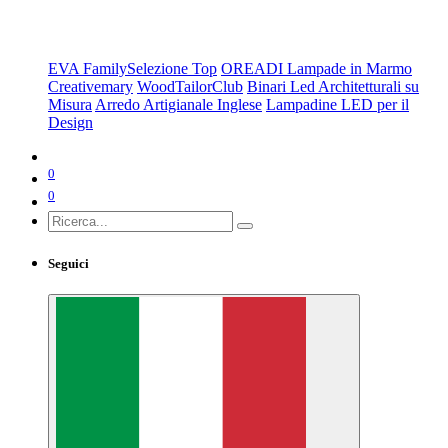
Scegli da Collezione
EVA Family
Selezione Top
OREADI Lampade in Marmo
Creativemary
WoodTailorClub
Binari Led Architetturali su
Misura
Arredo Artigianale Inglese
Lampadine LED per il
Design
0
0
Seguici