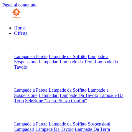
Passa al contenuto
Home
Offerta
Artigianali all'Ordine
Lampade a Parete
Lampade da Soffitto
Lampade a
Sospensione
Lampadari
Lampade da Terra
Lampade da
Tavolo
Artigianali su Misura
Lampade a Parete
Lampade da Soffitto
Lampade a
Sospensione
Lampadari
Lampade Da Tavolo
Lampade Da
Terra
Selezione "Lusso Senza Confini"
Scegli da Tipologia
Lampade a Parete
Lampade da Soffitto
Sospensioni
Lampadari
Lampade Da Tavolo
Lampade Da Terra