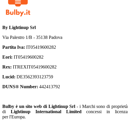
By
Lightinup Srl
Via Palestro 1/B - 35138 Padova
Partita Iva:
IT05419600282
Eori:
IT05419600282
Rex:
ITREXIT05419600282
Lucid:
DE3562393123759
DUNS® Number:
442413792
Bulby è un sito web di Lightinup Srl
- i
Marchi sono di proprietà
di
Lightinup International Limited
​
concessi in licenza
per l'Europa.