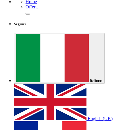
Home
Offerta
Seguici
Italiano
English (UK)