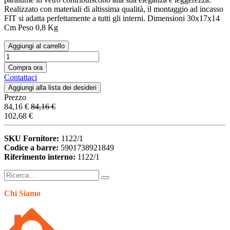
Realizzato con materiali di altissima qualità, il montaggio ad incasso
FIT si adatta perfettamente a tutti gli interni. Dimensioni 30x17x14
Cm Peso 0,8 Kg
Aggiungi al carrello
Compra ora
Contattaci
Aggiungi alla lista dei desideri
Prezzo
84,16
€
84,16
€
102,68
€
SKU Fornitore:
1122/1
Codice a barre:
5901738921849
Riferimento interno:
1122/1
Chi Siamo