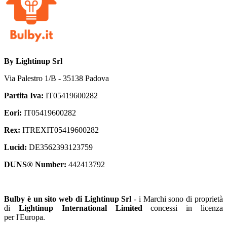
By
Lightinup Srl
Via Palestro 1/B - 35138 Padova
Partita Iva:
IT05419600282
Eori:
IT05419600282
Rex:
ITREXIT05419600282
Lucid:
DE3562393123759
DUNS® Number:
442413792
Bulby è un sito web di Lightinup Srl
- i
Marchi sono di proprietà
di
Lightinup International Limited
​
concessi in licenza
per l'Europa.