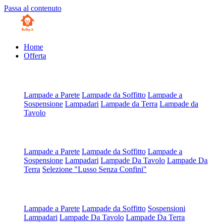
Passa al contenuto
Home
Offerta
Artigianali all'Ordine
Lampade a Parete
Lampade da Soffitto
Lampade a
Sospensione
Lampadari
Lampade da Terra
Lampade da
Tavolo
Artigianali su Misura
Lampade a Parete
Lampade da Soffitto
Lampade a
Sospensione
Lampadari
Lampade Da Tavolo
Lampade Da
Terra
Selezione "Lusso Senza Confini"
Scegli da Tipologia
Lampade a Parete
Lampade da Soffitto
Sospensioni
Lampadari
Lampade Da Tavolo
Lampade Da Terra