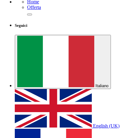
Home
Offerta
Seguici
Italiano
English (UK)