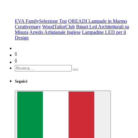
Scegli da Collezione
EVA Family
Selezione Top
OREADI Lampade in Marmo
Creativemary
WoodTailorClub
Binari Led Architetturali su
Misura
Arredo Artigianale Inglese
Lampadine LED per il
Design
0
0
Seguici